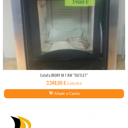
Estufa IRONY M 7 KW "OUTLET"
3.348,00 €
5.580,00 €
Añadir a Carrito