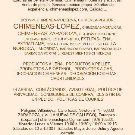
Estufas de pellets y de leña. Chimeneas modernas y rusticas.
Venta de pellets. Servicio tecnico propio. 30 años de
experiencia. chimeneaslopez.com, Calidad,...
BRONPI
CHIMENEA-MODERNA
CHIMENEA-PLADUR
CHIMENEAS-LOPEZ
CHIMENEAS-METALICAS
CHIMENEAS-ZARAGOZA
ESTUFAS-CON-HORNO
ESTUFAS-LENA
ESTUFAS-IDRO
ESTUFAS-HIDRO
LA-
EXTRAFLAME
INSERT-LENA
INSERT-PELLET
ISOTTA
NORDICA
LANORDICA
BARBACOA-DISENO
BARBACOA-INOX
BARBACOA-PORTATIL
REVESTIMIENTOS-CHIMENEAS
PRODUCTOS A LEÑA
PRODUCTOS A PELLET
PRODUCTOS A BIOETANOL
PRODUCTOS A GAS
DECORACION CHIMENEAS
DECORACIÓN BODEGAS
OPORTUNIDADES
IR ARRIBA
CONTÁCTANOS
AVISO LEGAL
POLÍTICA DE
PRIVACIDAD
CONDICIONES DE COMPRA
DESISTIR DE
UN PEDIDO
POLÍTICAS DE COOKIES
Poligono Villanueva, Calle Isaac Newton nº 4 - 50830
ZARAGOZA. ( VILLANUEVA DE GALLEGO), Zaragoza -
(España) | chimeneaslopez@gmail.com |
976 185301
Horario:
Lunes a Viernes 10:00 a 13:30 y 16:00 a 19:15
Sábados de 10 a 13.00 h Sábados Mayo, Junio, Julio y Agosto
cerrado