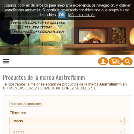
Usamos cookies de terceros para mejorar la experiencia de navegación, y obtener
estadísticas anónimas. Si continúa navegando consideramos que acepta el uso
de cookies.
OK
Más información
0
Productos de la marca Austroflamm
Te mostramos la mejor selección de productos de la marca
Austroflamm
en
CHIMENEAS LOPEZ / COMERCIAL LOPEZ SEDILES S.L.
Marcas: Austroflamm
Filtrar por
Precio
Marcas