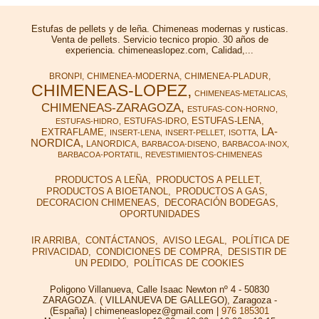
Estufas de pellets y de leña. Chimeneas modernas y rusticas.
Venta de pellets. Servicio tecnico propio. 30 años de
experiencia. chimeneaslopez.com, Calidad,...
BRONPI
CHIMENEA-MODERNA
CHIMENEA-PLADUR
CHIMENEAS-LOPEZ
CHIMENEAS-METALICAS
CHIMENEAS-ZARAGOZA
ESTUFAS-CON-HORNO
ESTUFAS-LENA
ESTUFAS-IDRO
ESTUFAS-HIDRO
LA-
EXTRAFLAME
INSERT-LENA
INSERT-PELLET
ISOTTA
NORDICA
LANORDICA
BARBACOA-DISENO
BARBACOA-INOX
BARBACOA-PORTATIL
REVESTIMIENTOS-CHIMENEAS
PRODUCTOS A LEÑA
PRODUCTOS A PELLET
PRODUCTOS A BIOETANOL
PRODUCTOS A GAS
DECORACION CHIMENEAS
DECORACIÓN BODEGAS
OPORTUNIDADES
IR ARRIBA
CONTÁCTANOS
AVISO LEGAL
POLÍTICA DE
PRIVACIDAD
CONDICIONES DE COMPRA
DESISTIR DE
UN PEDIDO
POLÍTICAS DE COOKIES
Poligono Villanueva, Calle Isaac Newton nº 4 - 50830
ZARAGOZA. ( VILLANUEVA DE GALLEGO), Zaragoza -
(España) | chimeneaslopez@gmail.com |
976 185301