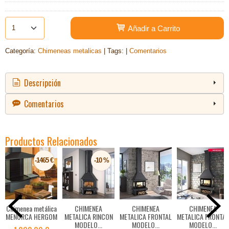
Añadir a Carrito
Categoría:
Chimeneas metalicas
|
Tags:
|
Comentarios
Descripción
Comentarios
Productos Relacionados
-1465 €
-10 %
Chimenea metálica
CHIMENEA
CHIMENEA
CHIMENEA
MENORCA HERGOM
METALICA RINCON
METALICA FRONTAL
METALICA FRONTAL
MODELO...
MODELO...
MODELO...