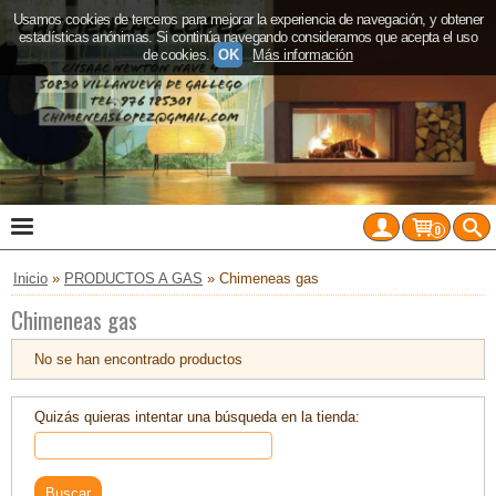
Usamos cookies de terceros para mejorar la experiencia de navegación, y obtener
estadísticas anónimas. Si continúa navegando consideramos que acepta el uso
de cookies.
OK
Más información
0
Inicio
»
PRODUCTOS A GAS
»
Chimeneas gas
Chimeneas gas
No se han encontrado productos
Quizás quieras intentar una búsqueda en la tienda: