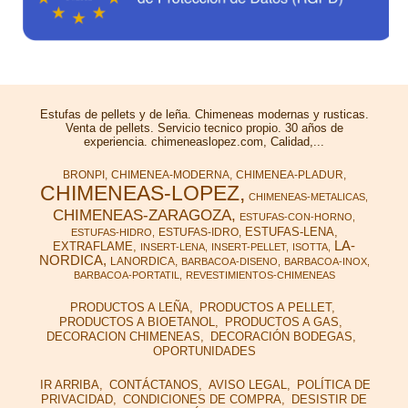
Estufas de pellets y de leña. Chimeneas modernas y rusticas.
Venta de pellets. Servicio tecnico propio. 30 años de
experiencia. chimeneaslopez.com, Calidad,...
BRONPI
CHIMENEA-MODERNA
CHIMENEA-PLADUR
CHIMENEAS-LOPEZ
CHIMENEAS-METALICAS
CHIMENEAS-ZARAGOZA
ESTUFAS-CON-HORNO
ESTUFAS-LENA
ESTUFAS-IDRO
ESTUFAS-HIDRO
LA-
EXTRAFLAME
INSERT-LENA
INSERT-PELLET
ISOTTA
NORDICA
LANORDICA
BARBACOA-DISENO
BARBACOA-INOX
BARBACOA-PORTATIL
REVESTIMIENTOS-CHIMENEAS
PRODUCTOS A LEÑA
PRODUCTOS A PELLET
PRODUCTOS A BIOETANOL
PRODUCTOS A GAS
DECORACION CHIMENEAS
DECORACIÓN BODEGAS
OPORTUNIDADES
IR ARRIBA
CONTÁCTANOS
AVISO LEGAL
POLÍTICA DE
PRIVACIDAD
CONDICIONES DE COMPRA
DESISTIR DE